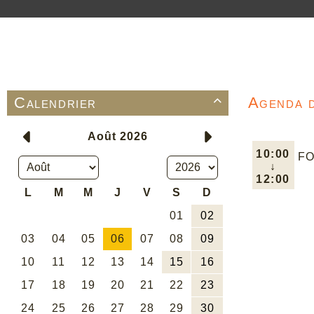
Calendrier
Agenda 

10:00
FO
↓
12:00