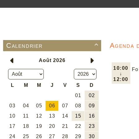
Calendrier
Agenda 

10:00
Fo
↓
12:00